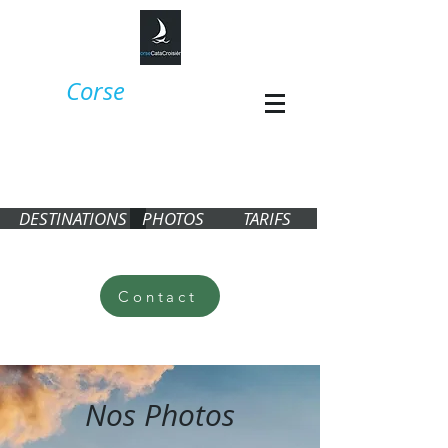
Corse
CataCroisière,
croisière en
Corse en
catamaran​​
DESTINATIONS
PHOTOS
TARIFS
Contact
Nos Photos