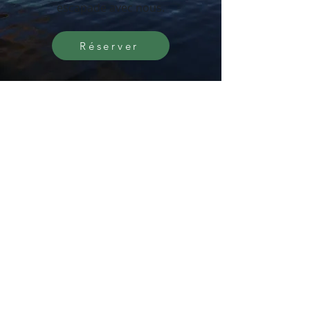
escapade avec nous.
Réserver
I'm a title. Click here to
edit me.