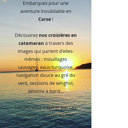
Embarquez pour une
aventure inoubliable en
Corse
!
Découvrez
nos croisières en
catamaran
à travers des
images qui parlent d'elles-
mêmes : mouillages
sauvages, eaux turquoise,
navigation douce au gré du
vent, sessions de wingfoil,
détente à bord…
Laissez-vous inspirer par ces
moments capturés en mer,
et imaginez votre prochaine