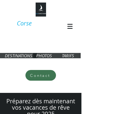
Corse
CataCroisière,
croisière en
Corse en
catamaran​​
DESTINATIONS
PHOTOS
TARIFS
Contact
Préparez dès maintenant
vos vacances de rêve
pour 2025