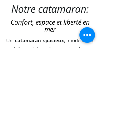
Notre catamaran:
Confort, espace et liberté en
mer
Un
catamaran spacieux
, moderne et
parfaitement équipé pour vivre la mer
autrement. Avec ses grands espaces de
vie, ses cabines confortables, son
cockpit ouvert sur l’horizon et ses
équipements pensés pour le plaisir
comme pour la détente, c’est le bateau
idéal pour voguer en toute sérénité
entre
Corse
et
Sardaigne.
Vous retrouverez à bord :
4 cabines doubles avec rangements