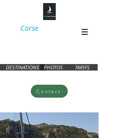
Corse
CataCroisière,
croisière en
Corse en
catamaran​​
DESTINATIONS
PHOTOS
TARIFS
Contact